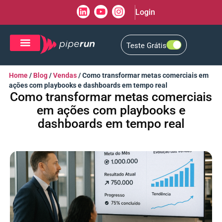
Login
Teste Grátis
CRM de Vendas
CXM de Atendimento
Home
/
Blog
/
Vendas
/
Como transformar metas comerciais em
ações com playbooks e dashboards em tempo real
Como transformar metas comerciais
em ações com playbooks e
dashboards em tempo real