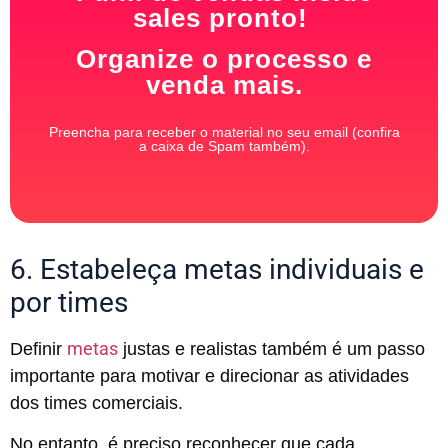
sales pronto!
Organize o processo e
venda mais.
Preencha para receber o material no seu email (confira
a caixa de Spam também).
6. Estabeleça metas individuais e
por times
metas
Definir
justas e realistas também é um passo
importante para motivar e direcionar as atividades
dos times comerciais.
No entanto, é preciso reconhecer que cada