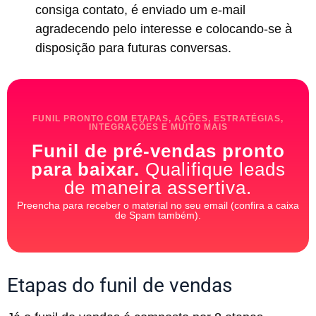
consiga contato, é enviado um e-mail
agradecendo pelo interesse e colocando-se à
disposição para futuras conversas.
FUNIL PRONTO COM ETAPAS, AÇÕES, ESTRATÉGIAS,
INTEGRAÇÕES E MUITO MAIS
Funil de pré-vendas pronto
para baixar.
Qualifique leads
de maneira assertiva.
Preencha para receber o material no seu email (confira a caixa
de Spam também).
Etapas do funil de vendas