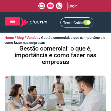
Login
Teste Grátis
CRM de Vendas
CXM de Atendimento
Home
/
Blog
/
Vendas
/
Gestão comercial: o que é, importância e
como fazer nas empresas
Gestão comercial: o que é,
importância e como fazer nas
empresas