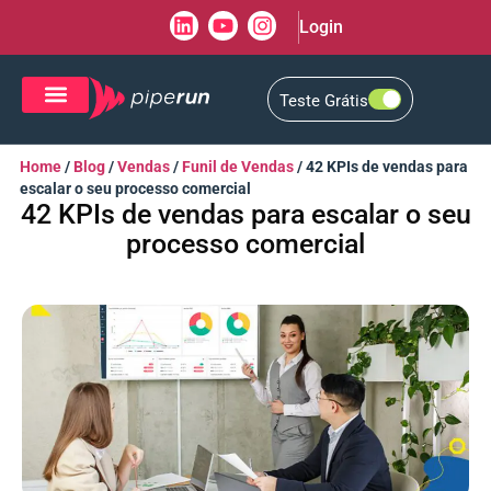
Login
Teste Grátis
CRM de Vendas
CXM de Atendimento
Home
/
Blog
/
Vendas
/
Funil de Vendas
/
42 KPIs de vendas para
escalar o seu processo comercial
42 KPIs de vendas para escalar o seu
processo comercial