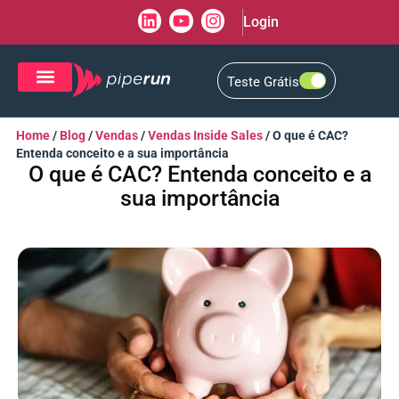
Login
Teste Grátis
CRM de Vendas
CXM de Atendimento
Home
/
Blog
/
Vendas
/
Vendas Inside Sales
/
O que é CAC?
Entenda conceito e a sua importância
O que é CAC? Entenda conceito e a
sua importância