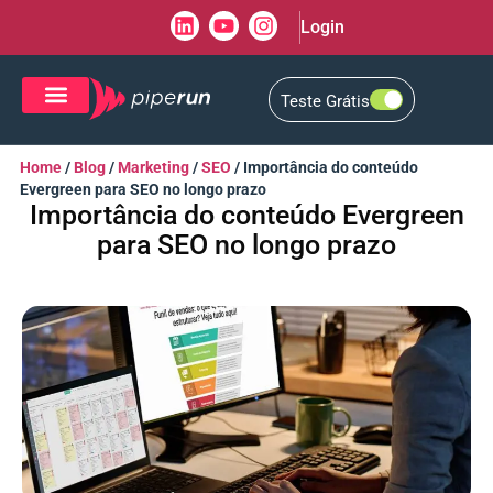
Login
Teste Grátis
CRM de Vendas
CXM de Atendimento
Home
/
Blog
/
Marketing
/
SEO
/
Importância do conteúdo
Evergreen para SEO no longo prazo
Importância do conteúdo Evergreen
para SEO no longo prazo