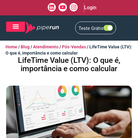
Login
Teste Grátis
CRM de Vendas
CXM de Atendimento
Home
/
Blog
/
Atendimento
/
Pós-Vendas
/
LifeTime Value (LTV):
O que é, importância e como calcular
LifeTime Value (LTV): O que é,
importância e como calcular