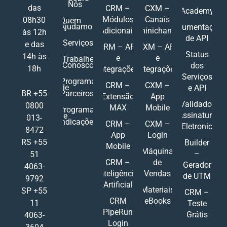
Nós
das
CRM –
CXM –
Academy
Módulos
Canais
08h30
Quem
Ajudamos
Documentações
Adicionais
Ominichannel
às 12h
de API
Serviços
e das
CRM – API
CXM – API
Status
14h às
e
e
Trabalhe
Conosco
dos
18h
Integrações
Integrações
Serviços
Programa
CRM –
CXM –
de
e API
Parceiros
BR +55
Extensão
App
Validador
0800
MAX
Mobile
Programa
Assinatura
de
013-
Indicações
CRM –
CXM –
Eletronic
8472
App
Login
RS +55
Builder
Mobile
Máquina
–
51
CRM –
de
Gerador
4063-
Inteligência
Vendas
de UTM
9792
Artificial
Materiais
SP +55
CRM –
CRM
eBooks
11
Teste
PipeRun
Grátis
4063-
Login