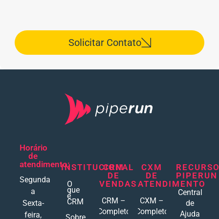
Solicitar Contato
Horário
de
atendimento:
INSTITUCIONAL
CRM
CXM
RECURS
DE
DE
PIPERUN
Segunda
VENDAS
ATENDIMENTO
O
que
a
Central
é
CRM –
CXM –
CRM
Sexta-
de
Completo
Completo
Ajuda
feira,
Sobre