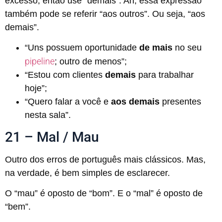
excesso, então use “demais”. Ah, essa expressão
também pode se referir “aos outros”. Ou seja, “aos
demais”.
“Uns possuem oportunidade
de mais
no seu
pipeline
; outro de menos”;
“Estou com clientes
demais
para trabalhar
hoje”;
“Quero falar a você e
aos demais
presentes
nesta sala”.
21 – Mal / Mau
Outro dos erros de português mais clássicos. Mas,
na verdade, é bem simples de esclarecer.
O “mau” é oposto de “bom”. E o “mal” é oposto de
“bem”.