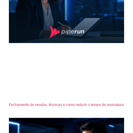
Fechamento de vendas: técnicas e como reduzir o tempo de assinatura