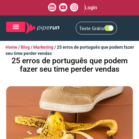
Login
Teste Grátis
CRM de Vendas
CXM de Atendimento
Home
/
Blog
/
Marketing
/
25 erros de português que podem fazer
seu time perder vendas
25 erros de português que podem
fazer seu time perder vendas