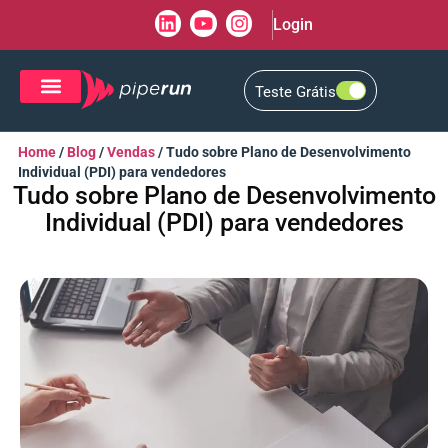
Login
Teste Grátis
CRM de Vendas
CXM de Atendimento
Home
/
Blog
/
Vendas
/
Tudo sobre Plano de Desenvolvimento
Individual (PDI) para vendedores
Tudo sobre Plano de Desenvolvimento
Individual (PDI) para vendedores