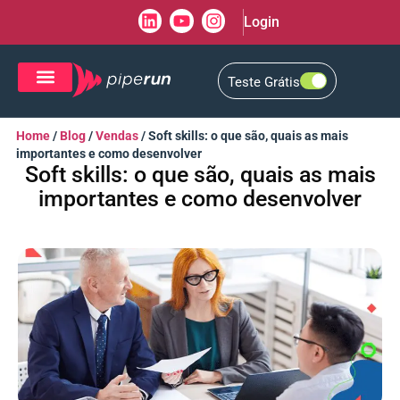
Login
Teste Grátis
CRM de Vendas
CXM de Atendimento
Home
/
Blog
/
Vendas
/
Soft skills: o que são, quais as mais
importantes e como desenvolver
Soft skills: o que são, quais as mais
importantes e como desenvolver