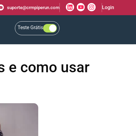
Login
suporte@crmpiperun.com
Teste Grátis
os e como usar