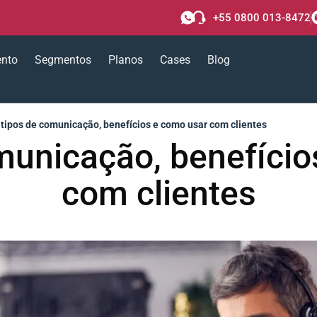
+55 0800 013-8472
ento
Segmentos
Planos
Cases
Blog
 tipos de comunicação, benefícios e como usar com clientes
municação, benefíci
com clientes