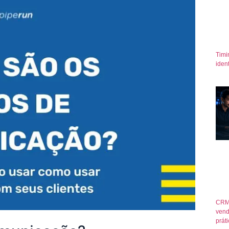
Timi
iden
CRM
vend
prát