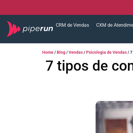
CRM de Vendas
CXM de Atendim
Home
/
Blog
/
Vendas
/
Psicologia de Vendas
/
7
7 tipos de co