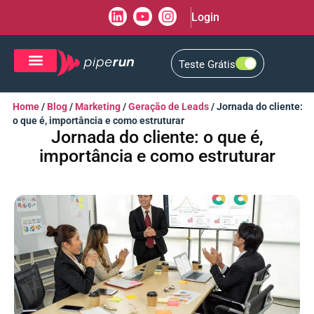
Login
Teste Grátis
CRM de Vendas
CXM de Atendimento
Home
/
Blog
/
Marketing
/
Geração de Leads
/
Jornada do cliente:
o que é, importância e como estruturar
Jornada do cliente: o que é,
importância e como estruturar