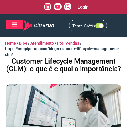
Login
Teste Grátis
CRM de Vendas
CXM de Atendimento
Home
/
Blog
/
Atendimento
/
Pós-Vendas
/
https://crmpiperun.com/blog/customer-lifecycle-management-
clm/
Customer Lifecycle Management
(CLM): o que é e qual a importância?