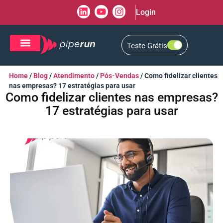
Login
Teste Grátis
CRM de Vendas
CXM de Atendimento
Home
/
Blog
/
Atendimento
/
Pós-Vendas
/
Como fidelizar clientes
nas empresas? 17 estratégias para usar
Como fidelizar clientes nas empresas?
17 estratégias para usar