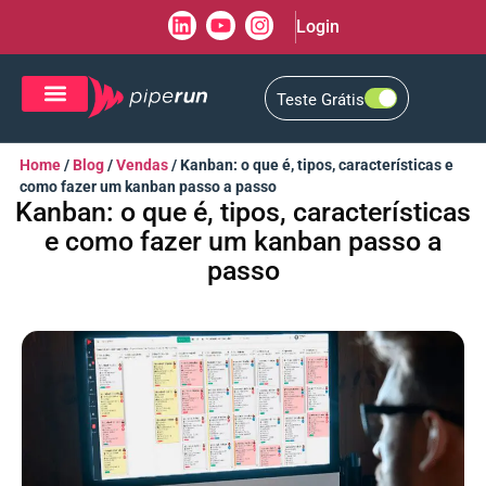
Login
Teste Grátis
CRM de Vendas
CXM de Atendimento
Home
/
Blog
/
Vendas
/
Kanban: o que é, tipos, características e
como fazer um kanban passo a passo
Kanban: o que é, tipos, características
e como fazer um kanban passo a
passo