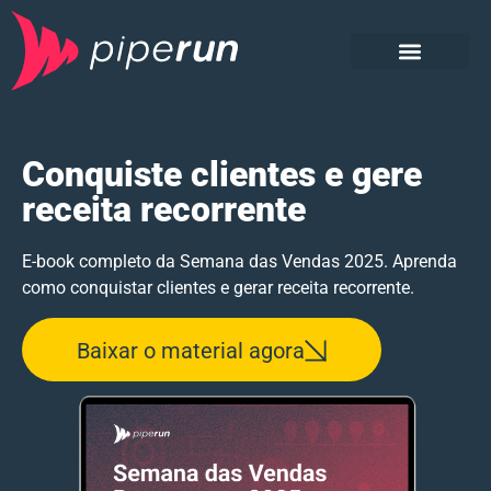
Sobre o material
Baixe o E-book
Conheça a PipeRun
CRM e CXM PipeRun
Conquiste clientes e gere
receita recorrente
E-book completo da Semana das Vendas 2025. Aprenda
como conquistar clientes e gerar receita recorrente.
Baixar o material agora