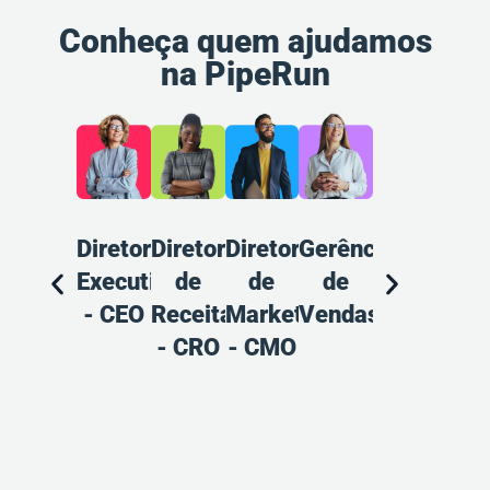
Conheça quem ajudamos
na PipeRun
Diretoria
Diretoria
Diretoria
Gerência
Gerência
Ana
Executiva
de
de
de
de
d
- CEO
Receitas
Marketing
Vendas
Marketing
Pr
- CRO
- CMO
Ven