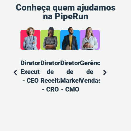
Conheça quem ajudamos
na PipeRun
Diretoria
Diretoria
Diretoria
Gerência
Gerência
Ana
Executiva
de
de
de
de
d
- CEO
Receitas
Marketing
Vendas
Marketing
Pr
- CRO
- CMO
Ven