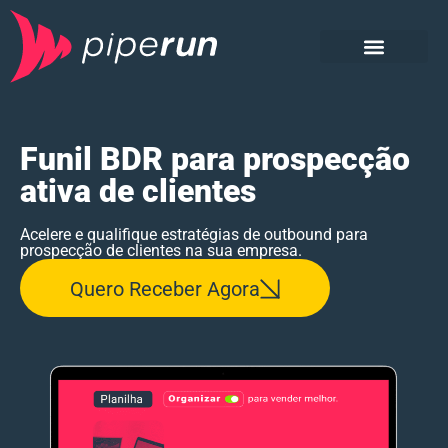
Sobre o material
Baixe o E-book
Conheça a PipeRun
CRM e CXM PipeRun
Funil BDR para prospecção
ativa de clientes​
Acelere e qualifique estratégias de outbound para
prospecção de clientes na sua empresa.​
Quero Receber Agora