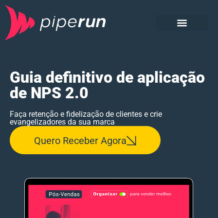
Sobre o material
Baixe o E-book
Conheça a PipeRun
CRM e CXM PipeRun
Guia definitivo de aplicação
de NPS 2.0
Faça retenção e fidelização de clientes e crie
evangelizadores da sua marca​
Quero Receber Agora