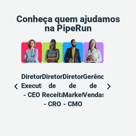
Conheça quem ajudamos
na PipeRun
Diretoria
Diretoria
Diretoria
Gerência
Gerência
Ana
Executiva
de
de
de
de
d
- CEO
Receitas
Marketing
Vendas
Marketing
Pr
- CRO
- CMO
Ven