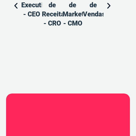
Executiva
de
de
de
de
d
- CEO
Receitas
Marketing
Vendas
Marketing
Pr
- CRO
- CMO
Ven