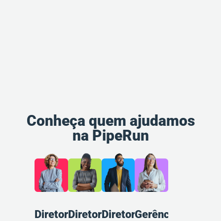
Conheça quem ajudamos
na PipeRun
Diretoria
Diretoria
Diretoria
Gerência
Gerência
Ana