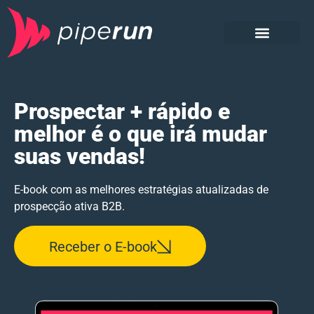
Sobre o material
Baixe o E-book
Conheça a PipeRun
CRM e CXM PipeRun
Prospectar + rápido e
melhor é o que irá mudar
suas vendas!
E-book com as melhores estratégias atualizadas de
prospecção ativa B2B.
Receber o E-book