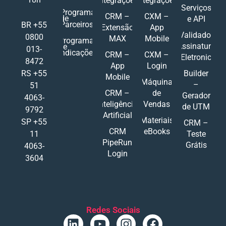
Integrações
Integrações
Serviços
Programa
CRM –
CXM –
de
e API
Parceiros
BR +55
Extensão
App
Validador
0800
MAX
Mobile
Programa
Assinatura
de
013-
Indicações
CRM –
CXM –
Eletronic
8472
App
Login
RS +55
Builder
Mobile
Máquina
–
51
CRM –
de
Gerador
4063-
Inteligência
Vendas
de UTM
9792
Artificial
Materiais
SP +55
CRM –
CRM
eBooks
11
Teste
PipeRun
Grátis
4063-
Login
3604
Redes Sociais