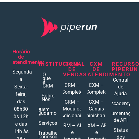
Horário
de
atendimento:
INSTITUCIONAL
CRM
CXM
RECURS
DE
DE
PIPERUN
Segunda
VENDAS
ATENDIMENTO
O
que
a
Central
é
CRM –
CXM –
CRM
Sexta-
de
Completo
Completo
Ajuda
feira,
Sobre
Nós
das
CRM –
CXM –
Academy
Módulos
Canais
08h30
Quem
Ajudamos
Documentações
Adicionais
Ominichannel
às 12h
de API
Serviços
e das
CRM – API
CXM – API
Status
14h às
e
e
Trabalhe
Conosco
dos
18h