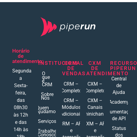
Horário
de
atendimento:
INSTITUCIONAL
CRM
CXM
RECURS
DE
DE
PIPERUN
Segunda
VENDAS
ATENDIMENTO
O
que
a
Central
é
CRM –
CXM –
CRM
Sexta-
de
Completo
Completo
Ajuda
feira,
Sobre
Nós
das
CRM –
CXM –
Academy
Módulos
Canais
08h30
Quem
Ajudamos
Documentações
Adicionais
Ominichannel
às 12h
de API
Serviços
e das
CRM – API
CXM – API
Status
14h às
e
e
Trabalhe
Conosco
dos
18h