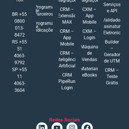
Integrações
Integrações
Serviços
Programa
CRM –
CXM –
de
e API
Parceiros
BR +55
Extensão
App
Validador
0800
MAX
Mobile
Programa
Assinatura
de
013-
Indicações
CRM –
CXM –
Eletronic
8472
App
Login
RS +55
Builder
Mobile
Máquina
–
51
CRM –
de
Gerador
4063-
Inteligência
Vendas
de UTM
9792
Artificial
Materiais
SP +55
CRM –
CRM
eBooks
11
Teste
PipeRun
Grátis
4063-
Login
3604
Redes Sociais