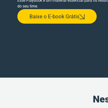
Esse Playbook é um material essencial para os resul
do seu time.
Baixe o E-book Grátis
Nes