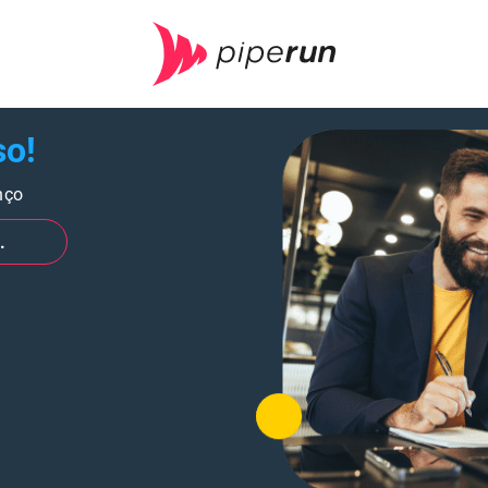
so!
nço
.