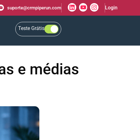
Login
suporte@crmpiperun.com
Teste Grátis
as e médias