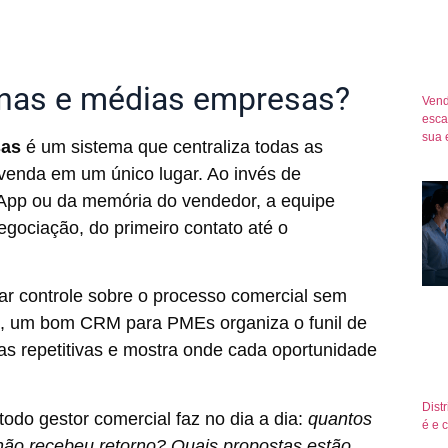
nas e médias empresas?
Vend
esca
sua 
sas
é um sistema que centraliza todas as
 venda em um único lugar. Ao invés de
App ou da memória do vendedor, a equipe
egociação, do primeiro contato até o
ar controle sobre o processo comercial sem
al, um bom CRM para PMEs organiza o funil de
fas repetitivas e mostra onde cada oportunidade
Dist
odo gestor comercial faz no dia a dia:
quantos
é e 
ão recebeu retorno? Quais propostas estão