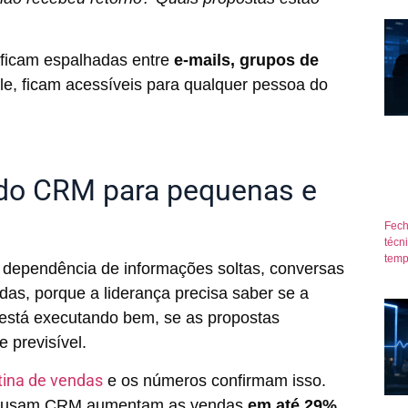
ficam espalhadas entre
e-mails, grupos de
le, ficam acessíveis para qualquer pessoa do
 do CRM para pequenas e
Fech
técn
temp
dependência de informações soltas, conversas
das, porque a liderança precisa saber se a
 está executando bem, se as propostas
 previsível.
tina de vendas
e os números confirmam isso.
ue usam CRM aumentam as vendas
em até 29%