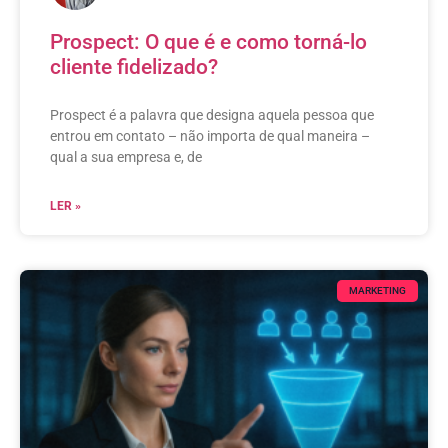
Prospect: O que é e como torná-lo
cliente fidelizado?
Prospect é a palavra que designa aquela pessoa que
entrou em contato – não importa de qual maneira –
qual a sua empresa e, de
LER »
MARKETING