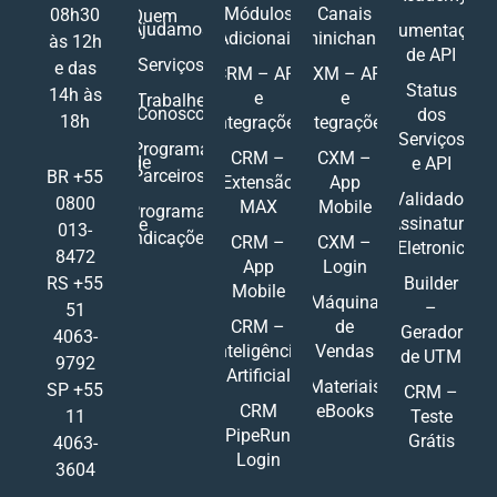
Módulos
Canais
08h30
Quem
Ajudamos
Documentações
Adicionais
Ominichannel
às 12h
de API
Serviços
e das
CRM – API
CXM – API
Status
14h às
e
e
Trabalhe
Conosco
dos
18h
Integrações
Integrações
Serviços
Programa
CRM –
CXM –
de
e API
Parceiros
BR +55
Extensão
App
Validador
0800
MAX
Mobile
Programa
Assinatura
de
013-
Indicações
CRM –
CXM –
Eletronic
8472
App
Login
RS +55
Builder
Mobile
Máquina
–
51
CRM –
de
Gerador
4063-
Inteligência
Vendas
de UTM
9792
Artificial
Materiais
SP +55
CRM –
CRM
eBooks
11
Teste
PipeRun
Grátis
4063-
Login
3604