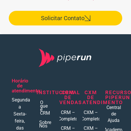
Solicitar Contato
Horário
de
atendimento:
INSTITUCIONAL
CRM
CXM
RECURS
DE
DE
PIPERUN
Segunda
VENDAS
ATENDIMENTO
O
que
a
Central
é
CRM –
CXM –
CRM
Sexta-
de
Completo
Completo
Ajuda
feira,
Sobre
Nós
das
CRM –
CXM –
Academy