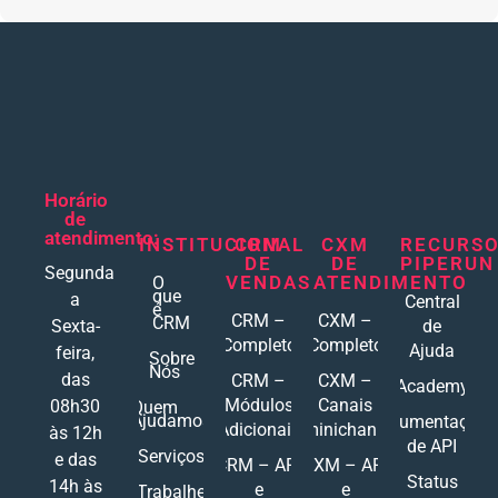
Horário
de
atendimento:
INSTITUCIONAL
CRM
CXM
RECURS
DE
DE
PIPERUN
Segunda
VENDAS
ATENDIMENTO
O
que
a
Central
é
CRM –
CXM –
CRM
Sexta-
de
Completo
Completo
Ajuda
feira,
Sobre
Nós
das
CRM –
CXM –
Academy
Módulos
Canais
08h30
Quem
Ajudamos
Documentações
Adicionais
Ominichannel
às 12h
de API
Serviços
e das
CRM – API
CXM – API
Status
14h às
e
e
Trabalhe