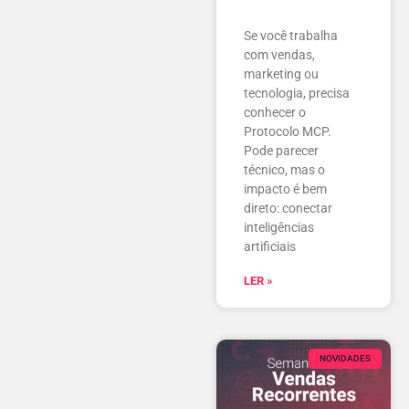
Se você trabalha
com vendas,
marketing ou
tecnologia, precisa
conhecer o
Protocolo MCP.
Pode parecer
técnico, mas o
impacto é bem
direto: conectar
inteligências
artificiais
LER »
NOVIDADES