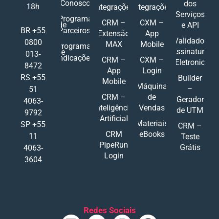
Conosco
dos
18h
Integrações
Integrações
Serviços
Programa
CRM –
CXM –
de
e API
Parceiros
BR +55
Extensão
App
Validador
0800
MAX
Mobile
Programa
Assinatura
de
013-
Indicações
CRM –
CXM –
Eletronic
8472
App
Login
RS +55
Builder
Mobile
Máquina
–
51
CRM –
de
Gerador
4063-
Inteligência
Vendas
de UTM
9792
Artificial
Materiais
SP +55
CRM –
CRM
eBooks
11
Teste
PipeRun
Grátis
4063-
Login
3604
Redes Sociais