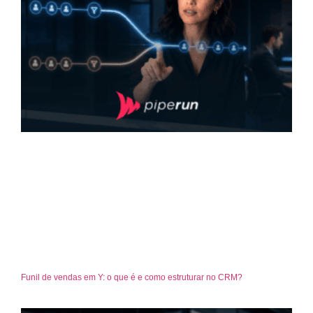
Funil de vendas em Y: o que é e como estruturar no CRM?