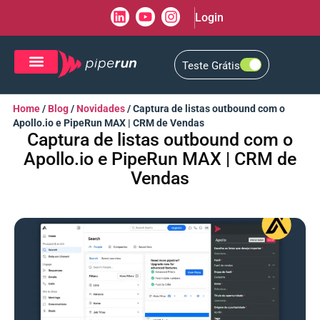
Login
Teste Grátis
CRM de Vendas
CXM de Atendimento
Home
/
Blog
/
Novidades
/
Captura de listas outbound com o
Apollo.io e PipeRun MAX | CRM de Vendas
Captura de listas outbound com o
Apollo.io e PipeRun MAX | CRM de
Vendas