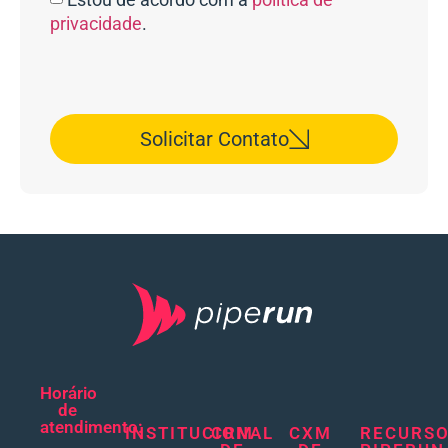
privacidade
.
Solicitar Contato
Horário
de
atendimento:
INSTITUCIONAL
CRM
CXM
RECURS