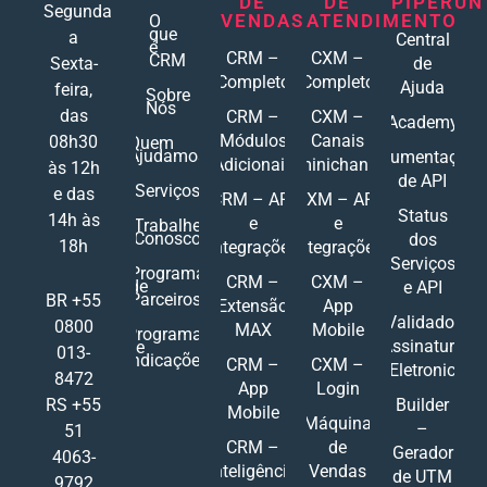
DE
DE
PIPERUN
Segunda
VENDAS
ATENDIMENTO
O
que
a
Central
é
CRM –
CXM –
CRM
Sexta-
de
Completo
Completo
Ajuda
feira,
Sobre
Nós
das
CRM –
CXM –
Academy
Módulos
Canais
08h30
Quem
Ajudamos
Documentações
Adicionais
Ominichannel
às 12h
de API
Serviços
e das
CRM – API
CXM – API
Status
14h às
e
e
Trabalhe
Conosco
dos
18h
Integrações
Integrações
Serviços
Programa
CRM –
CXM –
de
e API
Parceiros
BR +55
Extensão
App
Validador
0800
MAX
Mobile
Programa
Assinatura
de
013-
Indicações
CRM –
CXM –
Eletronic
8472
App
Login
RS +55
Builder
Mobile
Máquina
–
51
CRM –
de
Gerador
4063-
Inteligência
Vendas
de UTM
9792