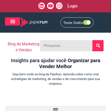
Login
Teste Grátis
CRM de Vendas
CXM de Atendimento
Blog de Marketing
e Vendas
Insights para ajudar você
Organizar para
Vender Melhor
Seja bem-vindo ao blog da PipeRun. Aprenda sobre como criar
estratégias de marketing, de vendas e de crescimento para sua
empresa.