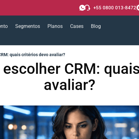
+55 0800 013-8472
ento
Segmentos
Planos
Cases
Blog
CRM: quais critérios devo avaliar?
 escolher CRM: quais
avaliar?