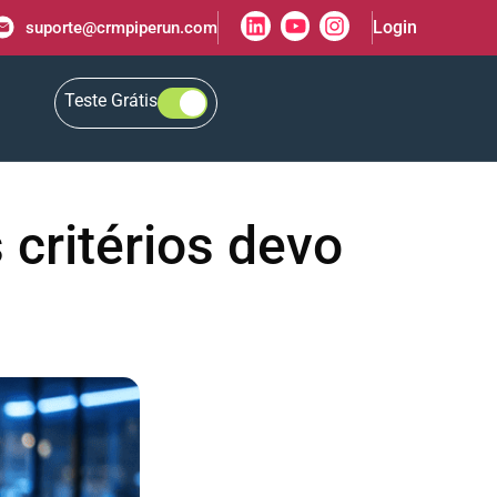
Login
suporte@crmpiperun.com
Teste Grátis
 critérios devo