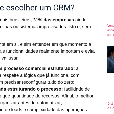
de escolher um CRM?
ais brasileiros,
31% das empresas
ainda
Vend
ilhas ou sistemas improvisados. Isto é, sem
esca
sua 
menta em si, e sim entender em que momento a
ais funcionalidades realmente importam e evita
 vai usar.
 processo comercial estruturado:
a
 respeite a lógica que já funciona, com
m precisar reconfigurar tudo do zero;
da estruturando o processo:
facilidade de
 que quantidade de recursos. Afinal, o melhor
rganizar antes de automatizar;
Dist
é e 
e de leads e complexidade das operações