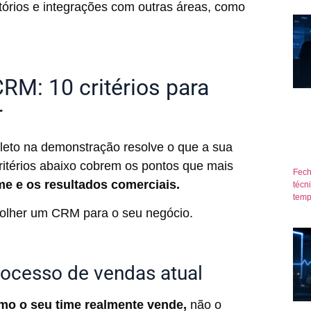
tórios e integrações com outras áreas, como
CRM: 10 critérios para
r
to na demonstração resolve o que a sua
critérios abaixo cobrem os pontos que mais
Fech
me e os resultados comerciais.
técn
temp
colher um CRM para o seu negócio.
rocesso de vendas atual
como o seu time realmente vende,
não o