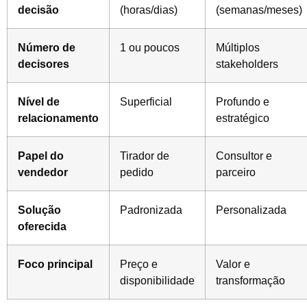
decisão
(horas/dias)
(semanas/meses)
Número de
1 ou poucos
Múltiplos
decisores
stakeholders
Nível de
Superficial
Profundo e
relacionamento
estratégico
Papel do
Tirador de
Consultor e
vendedor
pedido
parceiro
Solução
Padronizada
Personalizada
oferecida
Foco principal
Preço e
Valor e
disponibilidade
transformação