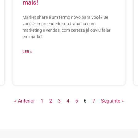
mais!
Market share é um termo novo para você? Se
você é empreendedor ou trabalha com
marketing e vendas, com certeza já ouviu falar
em market
LER »
« Anterior
1
2
3
4
5
6
7
Seguinte »