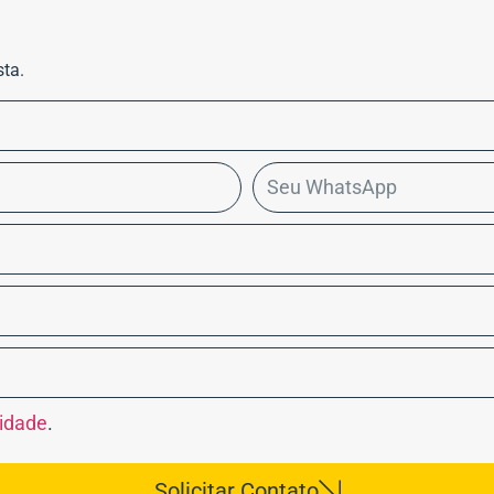
sta.
cidade
.
Solicitar Contato