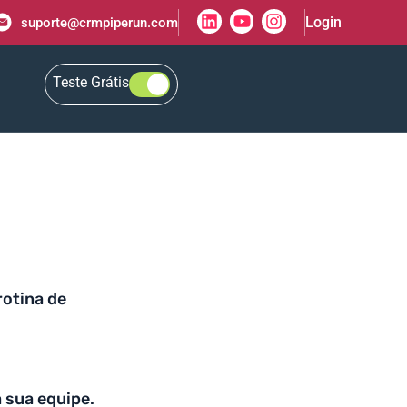
Login
suporte@crmpiperun.com
Teste Grátis
rotina de
a sua equipe.