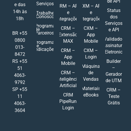
de API
Serviços
e das
CRM – API
CXM – API
Status
14h às
e
e
Trabalhe
Conosco
dos
18h
Integrações
Integrações
Serviços
Programa
CRM –
CXM –
de
e API
Parceiros
BR +55
Extensão
App
Validador
0800
MAX
Mobile
Programa
Assinatura
de
013-
Indicações
CRM –
CXM –
Eletronic
8472
App
Login
RS +55
Builder
Mobile
Máquina
–
51
CRM –
de
Gerador
4063-
Inteligência
Vendas
de UTM
9792
Artificial
Materiais
SP +55
CRM –
CRM
eBooks
11
Teste
PipeRun
Grátis
4063-
Login
3604