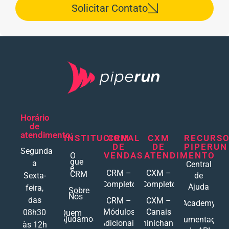
Solicitar Contato
Horário
de
atendimento:
INSTITUCIONAL
CRM
CXM
RECURS
DE
DE
PIPERUN
Segunda
VENDAS
ATENDIMENTO
O
que
a
Central
é
CRM –
CXM –
CRM
Sexta-
de
Completo
Completo
Ajuda
feira,
Sobre
Nós
das
CRM –
CXM –
Academy
Módulos
Canais
08h30
Quem
Ajudamos
Documentações
Adicionais
Ominichannel
às 12h