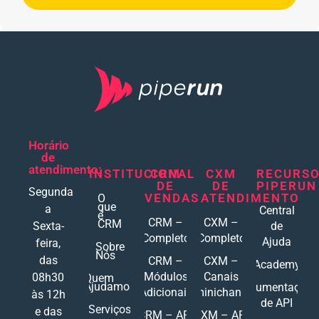
Horário
de
atendimento:
INSTITUCIONAL
CRM
CXM
RECURS
DE
DE
PIPERUN
Segunda
VENDAS
ATENDIMENTO
O
que
a
Central
é
CRM –
CXM –
CRM
Sexta-
de
Completo
Completo
Ajuda
feira,
Sobre
Nós
das
CRM –
CXM –
Academy
Módulos
Canais
08h30
Quem
Ajudamos
Documentações
Adicionais
Ominichannel
às 12h
de API
Serviços
e das
CRM – API
CXM – API