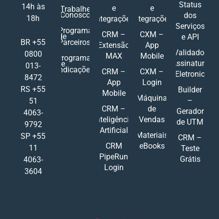
Status
14h às
e
e
Trabalhe
Conosco
dos
18h
Integrações
Integrações
Serviços
Programa
CRM –
CXM –
de
e API
Parceiros
BR +55
Extensão
App
Validador
0800
MAX
Mobile
Programa
Assinatura
de
013-
Indicações
CRM –
CXM –
Eletronic
8472
App
Login
RS +55
Builder
Mobile
Máquina
–
51
CRM –
de
Gerador
4063-
Inteligência
Vendas
de UTM
9792
Artificial
Materiais
SP +55
CRM –
CRM
eBooks
11
Teste
PipeRun
Grátis
4063-
Login
3604