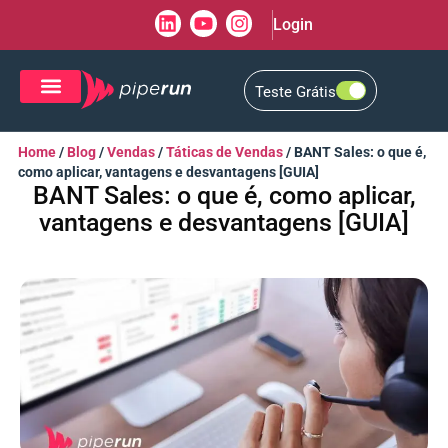
Login
Teste Grátis
CRM de Vendas
CXM de Atendimento
Home
/
Blog
/
Vendas
/
Táticas de Vendas
/
BANT Sales: o que é,
como aplicar, vantagens e desvantagens [GUIA]
BANT Sales: o que é, como aplicar,
vantagens e desvantagens [GUIA]