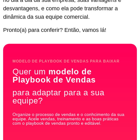
no dia a dia da sua empresa, suas vantagens e
desvantagens, e como ela pode transformar a
dinâmica da sua equipe comercial.
Pronto(a) para conferir? Então, vamos lá!
MODELO DE PLAYBOOK DE VENDAS PARA BAIXAR
Quer um
modelo de
Playbook de Vendas
para adaptar para a sua
equipe?
Organize o processo de vendas e o conhcimento da sua
equipe. Acele vendas, treinamento e as boas práticas
com o playbook de vendas pronto e editável.