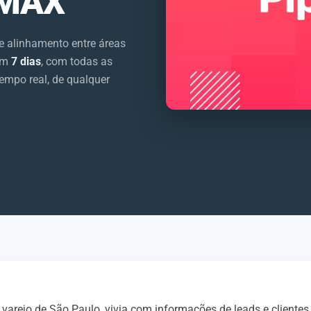
 MAX
de alinhamento entre áreas
 em
7 dias
, com todas as
empo real, de qualquer
 varejo de São Paulo, vivia com informações de leads e cliente