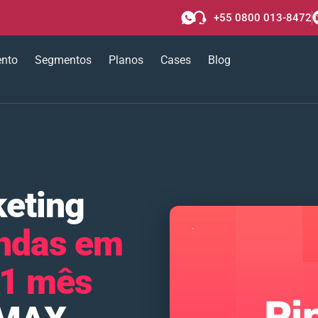
+55 0800 013-8472
ento
Segmentos
Planos
Cases
Blog
eting
ndas em
 1 mês