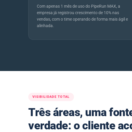
Com apenas 1 mês de uso do PipeRun MAX, a
empresa já registrou crescimento de 10% nas
vendas, com o time operando de forma mais ágil e
alinhada.
VISIBILIDADE TOTAL
Três áreas, uma font
verdade: o cliente 