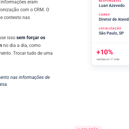
: informações eram
RESPONSÁVEL
Luan Azevedo
cronização com o CRM. O
CARGO
de contexto nas
Diretor de Aten
LOCALIZAÇÃO
São Paulo, SP
sse isso
sem forçar os
m
no dia a dia, como
+10%
mento. Trocar tudo de uma
vendas no 1º mês
mento nas informações de
esa.