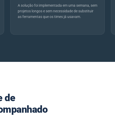
A solução foi implementada em uma semana, sem
projetos longos e sem necessidade de substituir
as ferramentas que os times já usavam.
e de
acompanhado