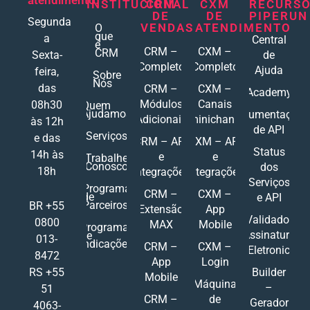
atendimento:
INSTITUCIONAL
CRM
CXM
RECURS
DE
DE
PIPERUN
Segunda
VENDAS
ATENDIMENTO
O
que
a
Central
é
CRM –
CXM –
CRM
Sexta-
de
Completo
Completo
Ajuda
feira,
Sobre
Nós
das
CRM –
CXM –
Academy
Módulos
Canais
08h30
Quem
Ajudamos
Documentações
Adicionais
Ominichannel
às 12h
de API
Serviços
e das
CRM – API
CXM – API
Status
14h às
e
e
Trabalhe
Conosco
dos
18h
Integrações
Integrações
Serviços
Programa
CRM –
CXM –
de
e API
Parceiros
BR +55
Extensão
App
Validador
0800
MAX
Mobile
Programa
Assinatura
de
013-
Indicações
CRM –
CXM –
Eletronic
8472
App
Login
RS +55
Builder
Mobile
Máquina
–
51
CRM –
de
Gerador
4063-