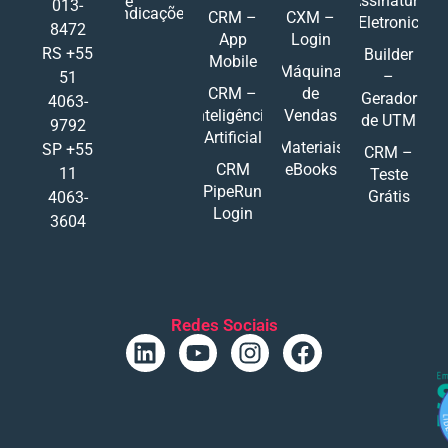
Assinatura
de
013-
Indicações
CRM –
CXM –
Eletronic
8472
App
Login
RS +55
Builder
Mobile
Máquina
–
51
CRM –
de
Gerador
4063-
Inteligência
Vendas
de UTM
9792
Artificial
Materiais
SP +55
CRM –
CRM
eBooks
11
Teste
PipeRun
Grátis
4063-
Login
3604
Redes Sociais