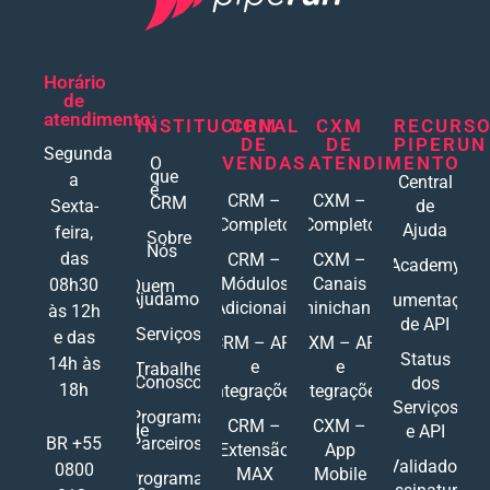
Horário
de
atendimento:
INSTITUCIONAL
CRM
CXM
RECURS
DE
DE
PIPERUN
Segunda
VENDAS
ATENDIMENTO
O
que
a
Central
é
CRM –
CXM –
CRM
Sexta-
de
Completo
Completo
Ajuda
feira,
Sobre
Nós
das
CRM –
CXM –
Academy
Módulos
Canais
08h30
Quem
Ajudamos
Documentações
Adicionais
Ominichannel
às 12h
de API
Serviços
e das
CRM – API
CXM – API
Status
14h às
e
e
Trabalhe
Conosco
dos
18h
Integrações
Integrações
Serviços
Programa
CRM –
CXM –
de
e API
Parceiros
BR +55
Extensão
App
Validador
0800
MAX
Mobile
Programa