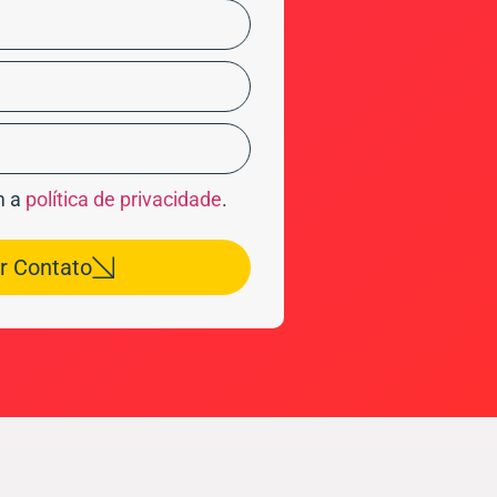
m a
política de privacidade
.
ar Contato