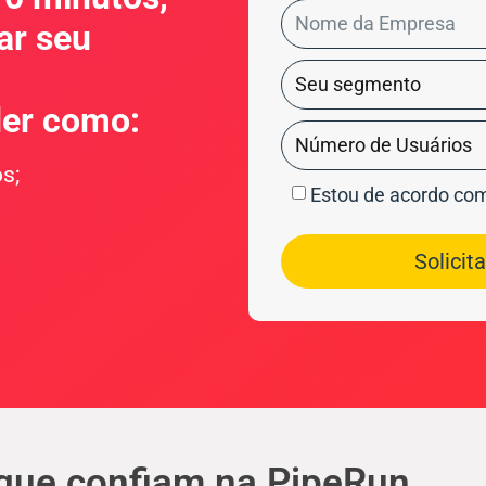
ar seu
der como:
s;
Estou de acordo co
Solicit
que confiam na PipeRun