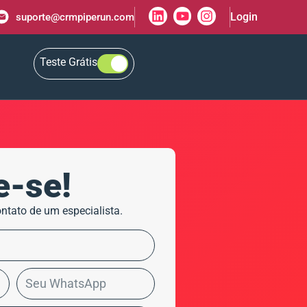
Login
suporte@crmpiperun.com
Teste Grátis
e-se!
ntato de um especialista.