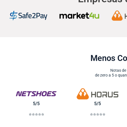
Menos Co
Notas de
de zero a 5 o qu
5/5
5/5
⭐⭐⭐⭐⭐
⭐⭐⭐⭐⭐