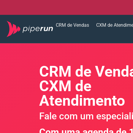
CRM de Vendas
CXM de Atendim
CRM de Venda
CXM de
Atendimento
Fale com um especiali
Com uma agenda de 1