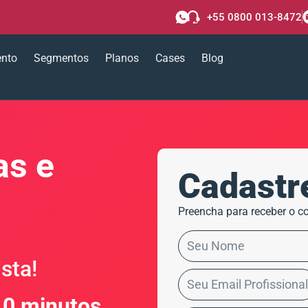
+55 0800 013-8472
ento
Segmentos
Planos
Cases
Blog
s e
Cadastr
Preencha para receber o co
sta!
0 minutos,