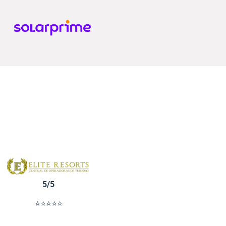
5/5
⭐⭐⭐⭐⭐