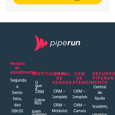
Horário
de
atendimento:
INSTITUCIONAL
CRM
CXM
RECURS
DE
DE
PIPERUN
Segunda
VENDAS
ATENDIMENTO
O
que
a
Central
é
CRM –
CXM –
CRM
Sexta-
de
Completo
Completo
Ajuda
feira,
Sobre
Nós
das
CRM –
CXM –
Academy
Módulos
Canais
08h30
Quem
Ajudamos
Documentações