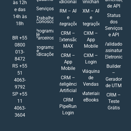
Adicionais
Ominichannel
às 12h
de API
Serviços
e das
CRM – API
CXM – API
Status
14h às
e
e
Trabalhe
Conosco
dos
18h
Integrações
Integrações
Serviços
Programa
CRM –
CXM –
de
e API
Parceiros
BR +55
Extensão
App
Validador
0800
MAX
Mobile
Programa
Assinatura
de
013-
Indicações
CRM –
CXM –
Eletronic
8472
App
Login
RS +55
Builder
Mobile
Máquina
–
51
CRM –
de
Gerador
4063-
Inteligência
Vendas
de UTM
9792
Artificial
Materiais
SP +55
CRM –
CRM
eBooks
11
Teste
PipeRun
Grátis
4063-
Login
3604