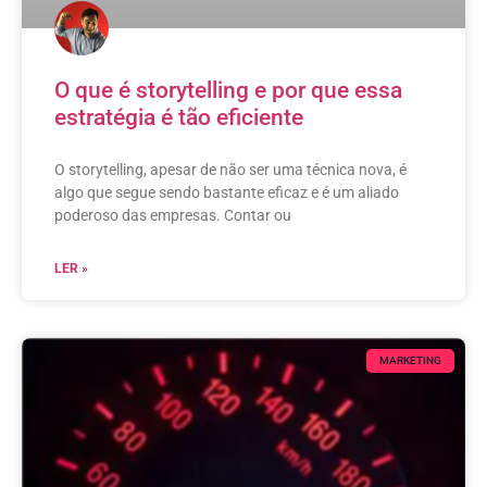
O que é storytelling e por que essa
estratégia é tão eficiente
O storytelling, apesar de não ser uma técnica nova, é
algo que segue sendo bastante eficaz e é um aliado
poderoso das empresas. Contar ou
LER »
MARKETING