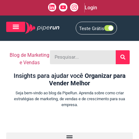
Login
Teste Grátis
CRM de Vendas
CXM de Atendimento
Blog de Marketing
e Vendas
Insights para ajudar você
Organizar para
Vender Melhor
Seja bem-vindo ao blog da PipeRun. Aprenda sobre como criar
estratégias de marketing, de vendas e de crescimento para sua
empresa.