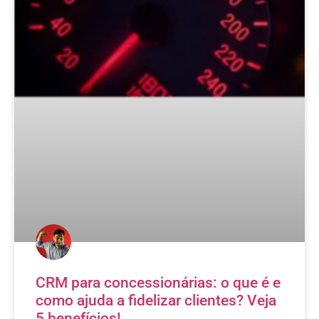
CRM para concessionárias: o que é e
como ajuda a fidelizar clientes? Veja
5 benefícios!