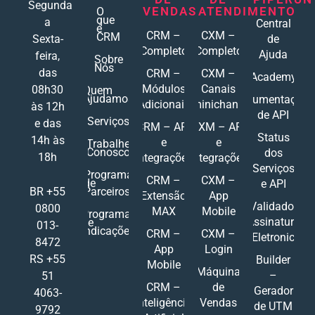
Segunda
VENDAS
ATENDIMENTO
O
que
a
Central
é
CRM –
CXM –
CRM
Sexta-
de
Completo
Completo
Ajuda
feira,
Sobre
Nós
das
CRM –
CXM –
Academy
Módulos
Canais
08h30
Quem
Ajudamos
Documentações
Adicionais
Ominichannel
às 12h
de API
Serviços
e das
CRM – API
CXM – API
Status
14h às
e
e
Trabalhe
Conosco
dos
18h
Integrações
Integrações
Serviços
Programa
CRM –
CXM –
de
e API
Parceiros
BR +55
Extensão
App
Validador
0800
MAX
Mobile
Programa
Assinatura
de
013-
Indicações
CRM –
CXM –
Eletronic
8472
App
Login
RS +55
Builder
Mobile
Máquina
–
51
CRM –
de
Gerador
4063-
Inteligência
Vendas
de UTM
9792