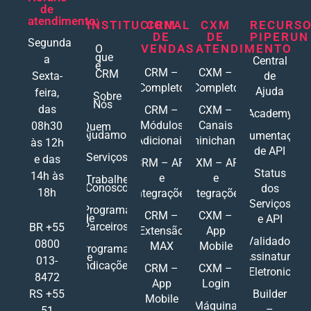
de
atendimento:
INSTITUCIONAL
CRM
CXM
RECURS
DE
DE
PIPERUN
Segunda
VENDAS
ATENDIMENTO
O
que
a
Central
é
CRM –
CXM –
CRM
Sexta-
de
Completo
Completo
Ajuda
feira,
Sobre
Nós
das
CRM –
CXM –
Academy
Módulos
Canais
08h30
Quem
Ajudamos
Documentações
Adicionais
Ominichannel
às 12h
de API
Serviços
e das
CRM – API
CXM – API
Status
14h às
e
e
Trabalhe
Conosco
dos
18h
Integrações
Integrações
Serviços
Programa
CRM –
CXM –
de
e API
Parceiros
BR +55
Extensão
App
Validador
0800
MAX
Mobile
Programa
Assinatura
de
013-
Indicações
CRM –
CXM –
Eletronic
8472
App
Login
RS +55
Builder
Mobile
Máquina
–
51