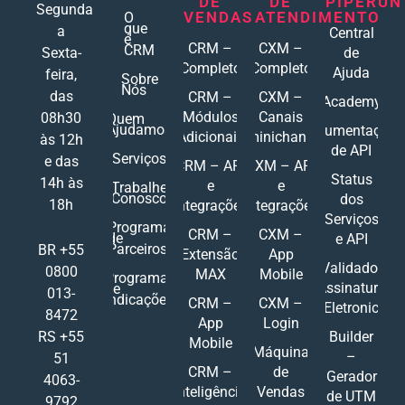
DE
DE
PIPERUN
Segunda
VENDAS
ATENDIMENTO
O
que
a
Central
é
CRM –
CXM –
CRM
Sexta-
de
Completo
Completo
Ajuda
feira,
Sobre
Nós
das
CRM –
CXM –
Academy
Módulos
Canais
08h30
Quem
Ajudamos
Documentações
Adicionais
Ominichannel
às 12h
de API
Serviços
e das
CRM – API
CXM – API
Status
14h às
e
e
Trabalhe
Conosco
dos
18h
Integrações
Integrações
Serviços
Programa
CRM –
CXM –
de
e API
Parceiros
BR +55
Extensão
App
Validador
0800
MAX
Mobile
Programa
Assinatura
de
013-
Indicações
CRM –
CXM –
Eletronic
8472
App
Login
RS +55
Builder
Mobile
Máquina
–
51
CRM –
de
Gerador
4063-
Inteligência
Vendas
de UTM
9792