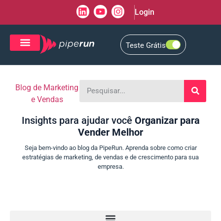
Login
Teste Grátis
CRM de Vendas
CXM de Atendimento
Blog de Marketing
e Vendas
Insights para ajudar você
Organizar para
Vender Melhor
Seja bem-vindo ao blog da PipeRun. Aprenda sobre como criar
estratégias de marketing, de vendas e de crescimento para sua
empresa.