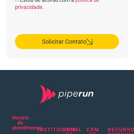
privacidade
.
Solicitar Contato
Horário
de
atendimento:
INSTITUCIONAL
CRM
CXM
RECURS