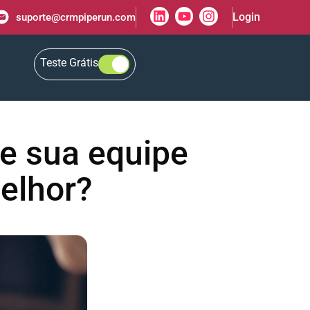
Login
suporte@crmpiperun.com
Teste Grátis
ue sua equipe
elhor?