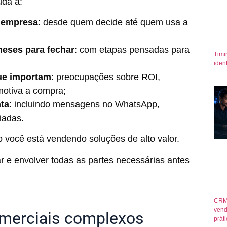
uda a:
a empresa
: desde quem decide até quem usa a
ses para fechar
: com etapas pensadas para
Timi
iden
ue importam
: preocupações sobre ROI,
motiva a compra;
nta
: incluindo mensagens no WhatsApp,
viadas.
 você está vendendo soluções de alto valor.
iar e envolver todas as partes necessárias antes
CRM
vend
omerciais complexos
prát