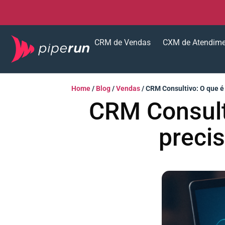
CRM de Vendas
CXM de Atendim
Home
/
Blog
/
Vendas
/
CRM Consultivo: O que é 
CRM Consulti
preci