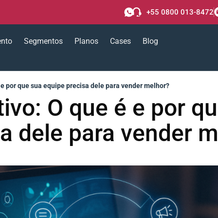
+55 0800 013-8472
ento
Segmentos
Planos
Cases
Blog
e por que sua equipe precisa dele para vender melhor?
vo: O que é e por q
sa dele para vender m