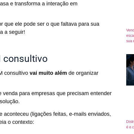
casa e transforma a interação em
r que ele pode ser o que faltava para sua
Vend
ra a seguir!
esca
sua 
 consultivo
M consultivo
vai muito além
de organizar
 de venda para empresas que precisam entender
solução.
e aconteceu (ligações feitas, e-mails enviados,
eia o contexto:
Dist
é e 