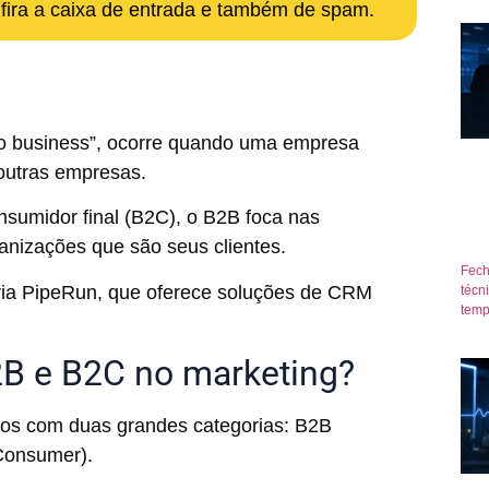
nfira a caixa de entrada e também de spam.
to business”, ocorre quando uma empresa
 outras empresas.
nsumidor final (B2C), o B2B foca nas
anizações que são seus clientes.
Fech
ia PipeRun, que oferece soluções de CRM
técn
temp
2B e B2C no marketing?
os com duas grandes categorias: B2B
 Consumer).