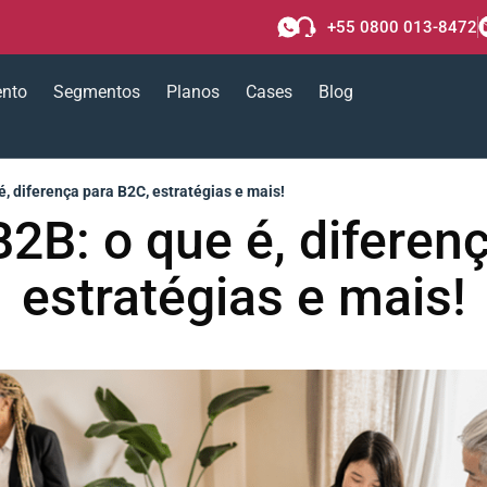
+55 0800 013-8472
ento
Segmentos
Planos
Cases
Blog
, diferença para B2C, estratégias e mais!
2B: o que é, diferen
estratégias e mais!