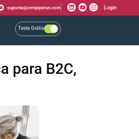
Login
suporte@crmpiperun.com
Teste Grátis
ça para B2C,