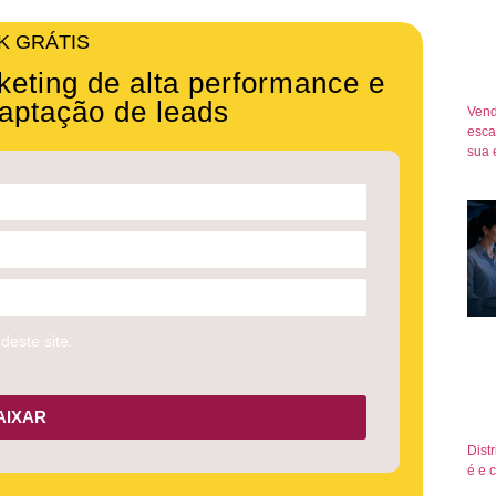
K GRÁTIS
eting de alta performance e
aptação de leads
Vend
esca
sua 
deste site.
AIXAR
Dist
é e 