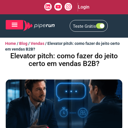
Login
Teste Grátis
CRM de Vendas
CXM de Atendimento
Home
/
Blog
/
Vendas
/
Elevator pitch: como fazer do jeito certo
em vendas B2B?
Elevator pitch: como fazer do jeito
certo em vendas B2B?