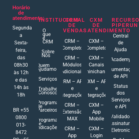
Horário
de
atendimento:
INSTITUCIONAL
CRM
CXM
RECURS
DE
DE
PIPERUN
Segunda
VENDAS
ATENDIMENTO
O
que
a
Central
é
CRM –
CXM –
CRM
Sexta-
de
Completo
Completo
Ajuda
feira,
Sobre
Nós
das
CRM –
CXM –
Academy
Módulos
Canais
08h30
Quem
Ajudamos
Documentações
Adicionais
Ominichannel
às 12h
de API
Serviços
e das
CRM – API
CXM – API
Status
14h às
e
e
Trabalhe
Conosco
dos
18h
Integrações
Integrações
Serviços
Programa
CRM –
CXM –
de
e API
Parceiros
BR +55
Extensão
App
Validador
0800
MAX
Mobile
Programa
Assinatura
de
013-
Indicações
CRM –
CXM –
Eletronic
8472
App
Login