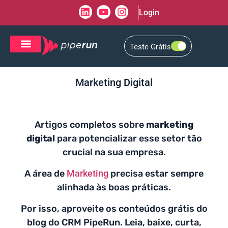
Login
Teste Grátis
CRM de Vendas
CXM de Atendimento
Marketing Digital
Artigos completos sobre
marketing
digital
para potencializar esse setor tão
crucial na sua empresa.
A área de
Marketing
precisa estar sempre
alinhada às boas práticas.
Por isso, aproveite os conteúdos grátis do
blog do CRM PipeRun. Leia, baixe, curta,