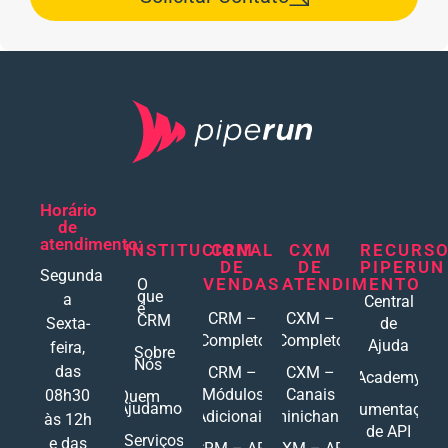
Horário
de
atendimento:
INSTITUCIONAL
CRM
CXM
RECURS
DE
DE
PIPERUN
Segunda
VENDAS
ATENDIMENTO
O
que
a
Central
é
CRM –
CXM –
CRM
Sexta-
de
Completo
Completo
Ajuda
feira,
Sobre
Nós
das
CRM –
CXM –
Academy
Módulos
Canais
08h30
Quem
Ajudamos
Documentações
Adicionais
Ominichannel
às 12h
de API
Serviços
e das