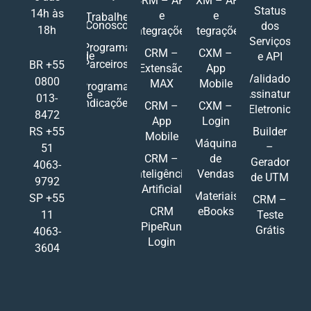
CRM – API
CXM – API
Status
14h às
e
e
Trabalhe
Conosco
dos
18h
Integrações
Integrações
Serviços
Programa
CRM –
CXM –
de
e API
Parceiros
BR +55
Extensão
App
Validador
0800
MAX
Mobile
Programa
Assinatura
de
013-
Indicações
CRM –
CXM –
Eletronic
8472
App
Login
RS +55
Builder
Mobile
Máquina
–
51
CRM –
de
Gerador
4063-
Inteligência
Vendas
de UTM
9792
Artificial
Materiais
SP +55
CRM –
CRM
eBooks
11
Teste
PipeRun
Grátis
4063-
Login
3604