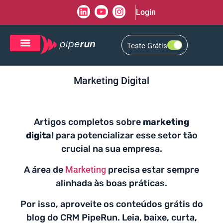
Login
Teste Grátis
CRM de Vendas
CXM de Atendimento
Marketing Digital
Artigos completos sobre
marketing
digital
para potencializar esse setor tão
crucial na sua empresa.
A área de
Marketing
precisa estar sempre
alinhada às boas práticas.
Por isso, aproveite os conteúdos grátis do
blog do CRM PipeRun. Leia, baixe, curta,