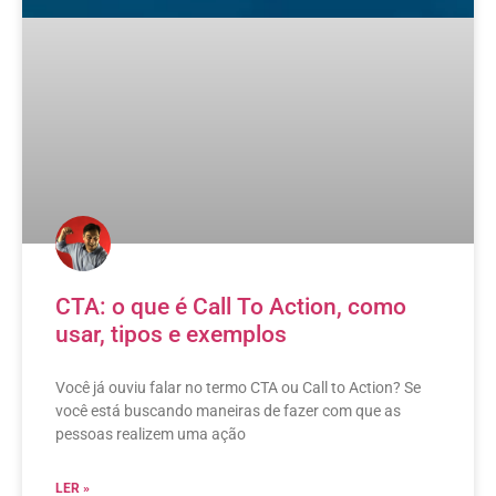
CTA: o que é Call To Action, como
usar, tipos e exemplos
Você já ouviu falar no termo CTA ou Call to Action? Se
você está buscando maneiras de fazer com que as
pessoas realizem uma ação
LER »