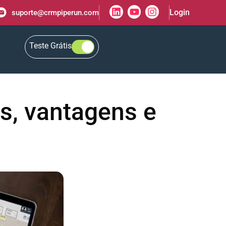
Login
suporte@crmpiperun.com
Teste Grátis
as, vantagens e