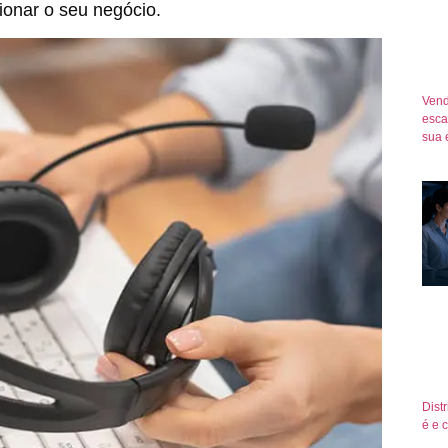
ionar o seu negócio.
Vend
esca
sua 
Dist
é e 