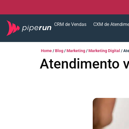
CRM de Vendas
CXM de Atendim
Home
/
Blog
/
Marketing
/
Marketing Digital
/
Ate
Atendimento vi