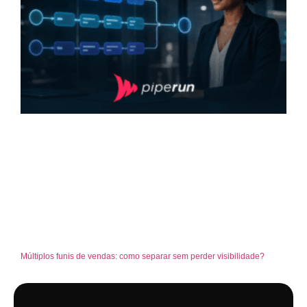
Múltiplos funis de vendas: como separar sem perder visibilidade?