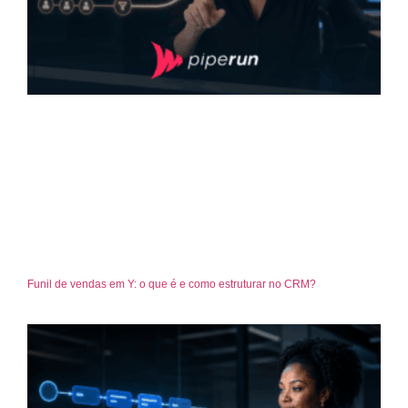
Funil de vendas em Y: o que é e como estruturar no CRM?