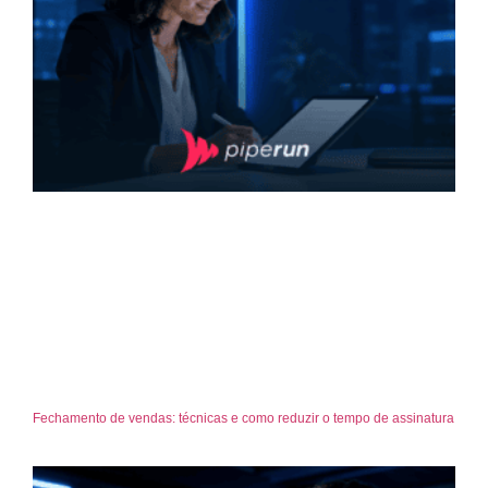
Fechamento de vendas: técnicas e como reduzir o tempo de assinatura