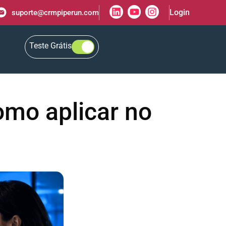
Login
suporte@crmpiperun.com
Teste Grátis
como aplicar no