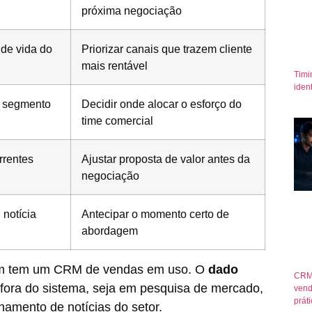
próxima negociação
 de vida do
Priorizar canais que trazem cliente
mais rentável
Timi
iden
u segmento
Decidir onde alocar o esforço do
time comercial
rrentes
Ajustar proposta de valor antes da
negociação
 notícia
Antecipar o momento certo de
abordagem
uem tem um CRM de vendas em uso. O
dado
CRM
 fora do sistema, seja em pesquisa de mercado,
vend
prát
amento de notícias do setor.