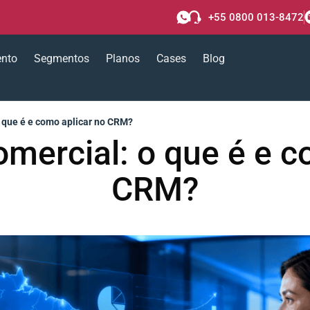
+55 0800 013-8472
ento
Segmentos
Planos
Cases
Blog
o que é e como aplicar no CRM?
omercial: o que é e 
CRM?