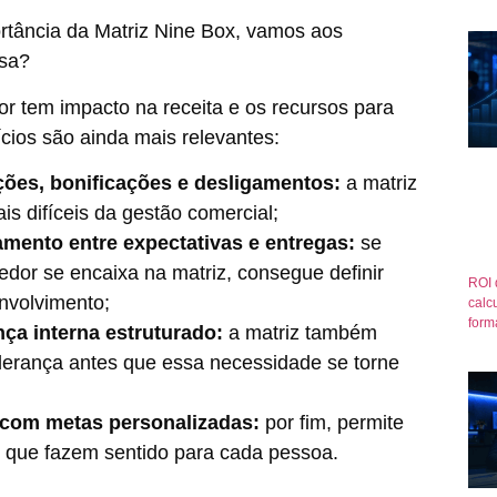
rtância da Matriz Nine Box, vamos aos
esa?
 tem impacto na receita e os recursos para
cios são ainda mais relevantes:
ões, bonificações e desligamentos:
a matriz
is difíceis da gestão comercial;
mento entre expectativas e entregas:
se
or se encaixa na matriz, consegue definir
ROI 
envolvimento;
calcu
form
nça interna estruturado:
a matriz também
liderança antes que essa necessidade se torne
com metas personalizadas:
por fim, permite
os que fazem sentido para cada pessoa.