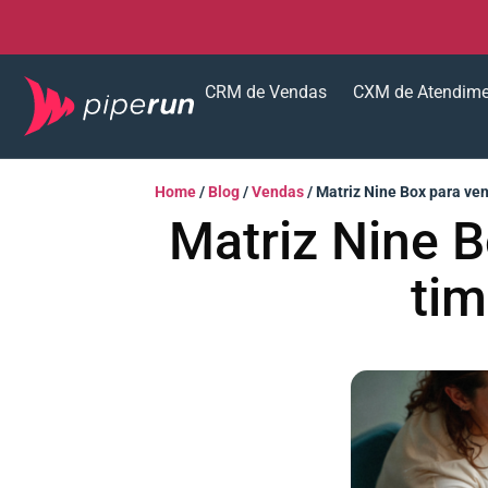
CRM de Vendas
CXM de Atendim
Home
/
Blog
/
Vendas
/
Matriz Nine Box para ve
Matriz Nine 
tim