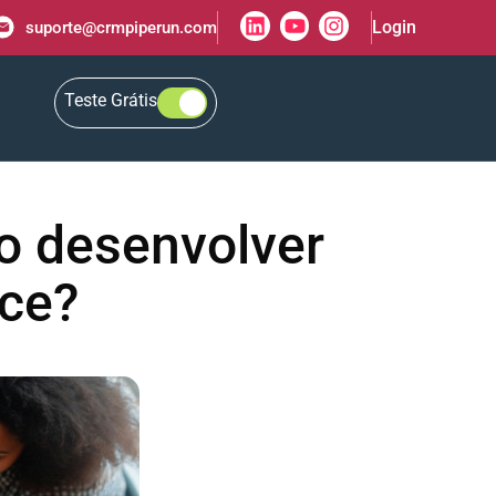
Login
suporte@crmpiperun.com
Teste Grátis
o desenvolver
nce?