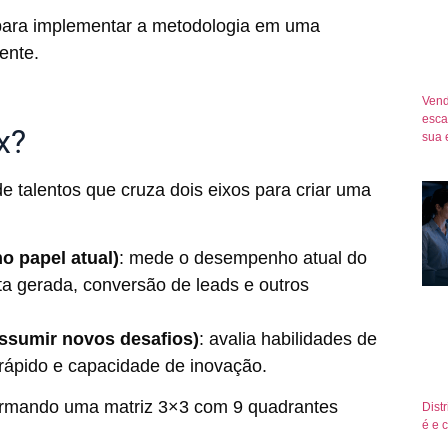
para implementar a metodologia em uma
rente.
Vend
esca
x?
sua 
 talentos que cruza dois eixos para criar uma
o papel atual)
: mede o desempenho atual do
ita gerada, conversão de leads e outros
assumir novos desafios)
: avalia habilidades de
 rápido e capacidade de inovação.
 formando uma matriz 3×3 com 9 quadrantes
Dist
é e 